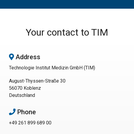
Your contact to TIM
Address
Technologie Institut Medizin GmbH (TIM)
August-Thyssen-Straße 30
56070 Koblenz
Deutschland
Phone
Mit dem
Laden der
+49 261 899 689 00
Karte
akzeptiere