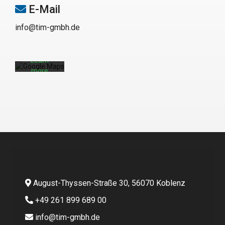
E-Mail
n Sie die
Datenschu
info@tim-gmbh.de
tzerklärun
g von
Google.
Learn
more
Karte
laden
Google
Maps
immer
entsperren
August-Thyssen-Straße 30, 56070 Koblenz
+49 261 899 689 00
info@tim-gmbh.de